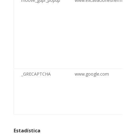
moove_gdpr_popup
www.excavacionesherman.es
_GRECAPTCHA
www.google.com
Estadística